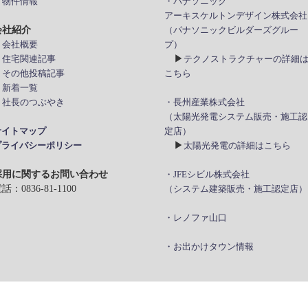
 物件情報
・パナソニック
アーキスケルトンデザイン株式会社
会社紹介
（パナソニックビルダーズグルー
 会社概要
プ）
▶
> 住宅関連記事
テクノストラクチャーの詳細
> その他投稿記事
こちら
 新着一覧
> 社長のつぶやき
・長州産業株式会社
（太陽光発電システム販売・施工認
サイトマップ
定店）
▶
プライバシーポリシー
太陽光発電の詳細はこちら
採用に関するお問い合わせ
・JFEシビル株式会社
話：0836-81-1100
（システム建築販売・施工認定店）
・レノファ山口
・お出かけタウン情報