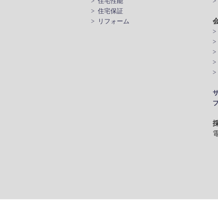
> 住宅性能
>
> 住宅保証
> リフォーム
>
>
電