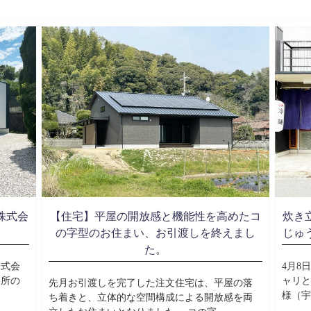
株式会
【住宅】平屋の開放感と機能性を高めたコ
炊き
。
の字型のお住まい、お引渡しを終えまし
じゅ
た。
株式会
4月8
務所の
ャリと
先月お引渡しを完了した注文住宅は、平屋の落
様（宇
ち着きと、立体的な空間構成による開放感を両