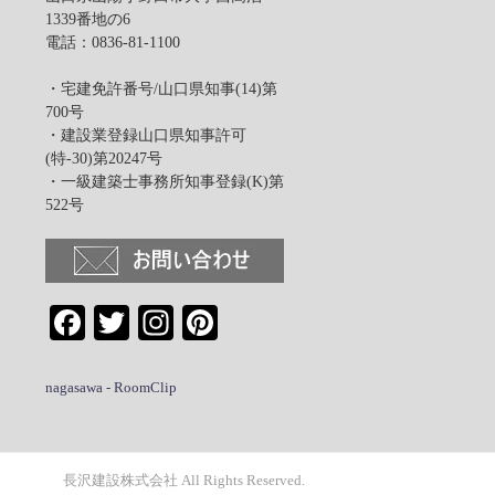
1339番地の6
電話：0836-81-1100
・宅建免許番号/山口県知事(14)第
は
700号
・建設業登録山口県知事許可
(特-30)第20247号
・一級建築士事務所知事登録(K)第
522号
Facebook
Twitter
Instagram
Pinterest
nagasawa - RoomClip
長沢建設株式会社 All Rights Reserved.